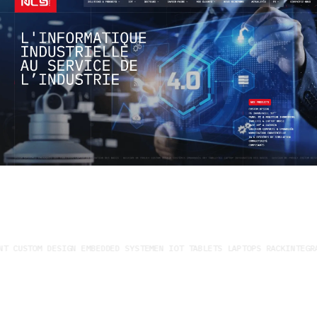
T CUSTOM DESIGN EMBEDDED SYSTEMEN IOT TABLETS LAPTOPS RACKINTEGRA