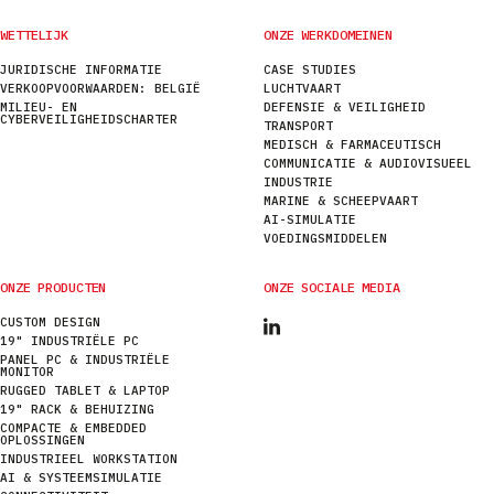
WETTELIJK
ONZE WERKDOMEINEN
JURIDISCHE INFORMATIE
CASE STUDIES
VERKOOPVOORWAARDEN: BELGIË
LUCHTVAART
MILIEU- EN
DEFENSIE & VEILIGHEID
CYBERVEILIGHEIDSCHARTER
TRANSPORT
MEDISCH & FARMACEUTISCH
COMMUNICATIE & AUDIOVISUEEL
INDUSTRIE
MARINE & SCHEEPVAART
AI-SIMULATIE
VOEDINGSMIDDELEN
ONZE PRODUCTEN
ONZE SOCIALE MEDIA
CUSTOM DESIGN
19" INDUSTRIËLE PC
PANEL PC & INDUSTRIËLE
MONITOR
RUGGED TABLET & LAPTOP
19" RACK & BEHUIZING
COMPACTE & EMBEDDED
OPLOSSINGEN
INDUSTRIEEL WORKSTATION
AI & SYSTEEMSIMULATIE