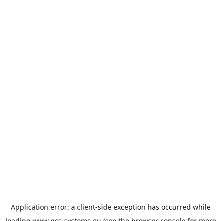
Cookies beheer paneel
Application error: a
client
-side exception has occurred while
loading
www.ncs-systems.eu
(see the
browser console
for more