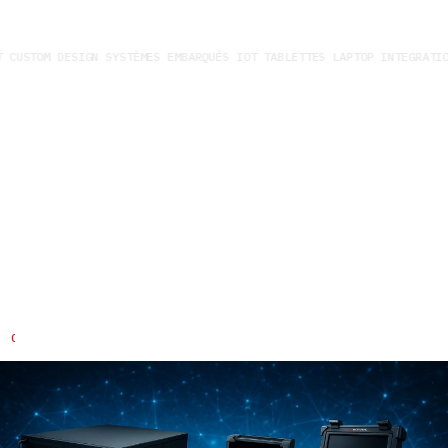
 CUSTOM DESIGN SYSTÈMES EMBARQUÉS IOT TABLETTES LAPTOP INTEGRATION
Construire avec vous des
solutions sur-mesure
Vous avez des questions spécifiques à propos de nos services
et de nos produits ?
CONTACTEZ-NOUS RAPIDEMENT