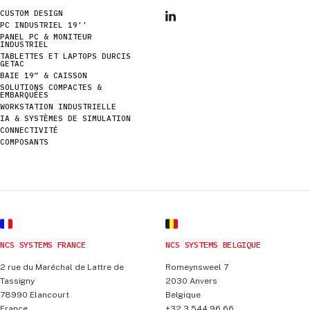
CUSTOM DESIGN
PC INDUSTRIEL 19’’
PANEL PC & MONITEUR
INDUSTRIEL
TABLETTES ET LAPTOPS DURCIS
GETAC
BAIE 19” & CAISSON
SOLUTIONS COMPACTES &
EMBARQUÉES
WORKSTATION INDUSTRIELLE
IA & SYSTÈMES DE SIMULATION
CONNECTIVITÉ
COMPOSANTS
NCS SYSTEMS FRANCE
NCS SYSTEMS BELGIQUE
2 rue du Maréchal de Lattre de
Romeynsweel 7
Tassigny
2030
Anvers
78990
Elancourt
Belgique
France
+32 3 544 96 66