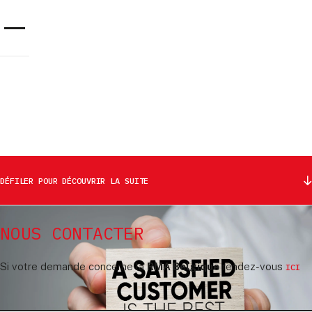
Panneau de gestion des cookies
COMMENÇONS ENSEMBLE DE
GRANDES CHOSES
DÉFILER POUR DÉCOUVRIR LA SUITE
NOUS CONTACTER
Si votre demande concerne la
RMA Belgique
rendez-vous
ICI