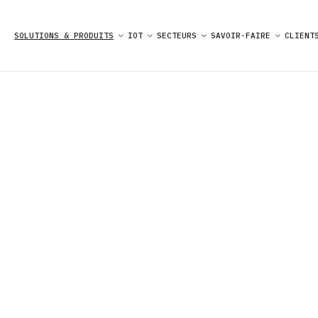
Panneau de gestion des cookies
SOLUTIONS & PRODUITS
IOT
SECTEURS
SAVOIR-FAIRE
CLIENT
IA & SYSTÈ
SOLUTIONS & PRODUITS
DE SIMULAT
POUR ANALY
AVANCÉE ET
MODÉLISATI