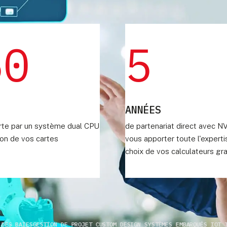
60
5
ANNÉES
erte par un système dual CPU
de partenariat direct avec N
tion de vos cartes
vous apporter toute l'experti
choix de vos calculateurs gr
AIES
GESTION DE PROJET CUSTOM DESIGN SYSTÈMES EMBARQUÉS IOT TABLET