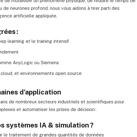
isse de modéliser un phénomène physique, de réduire le temps de
u de neurones profond, nous vous aidons à tirer parti des
ence artificielle appliquée.
rées :
 learning et le training intensif
rendement
 comme AnyLogic ou Siemens
, cloud, et environnements open source
ines d’application
ans de nombreux secteurs industriels et scientifiques pour
exes et automatiser les prises de décision :
os systèmes IA & simulation ?
 le traitement de grandes quantités de données