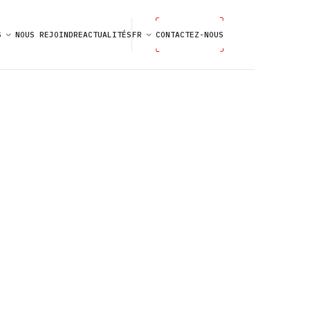
S
NOUS REJOINDRE
ACTUALITÉS
FR
CONTACTEZ-NOUS
MES
ION
SE
ON