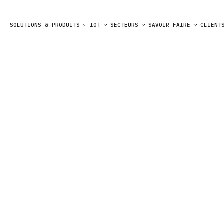
Panneau de gestion des cookies
SOLUTIONS & PRODUITS
IOT
SECTEURS
SAVOIR-FAIRE
CLIENT
PC INDUSTR
PERFORMANT
FIABLE ET
ADAPTÉ À V
BESOINS