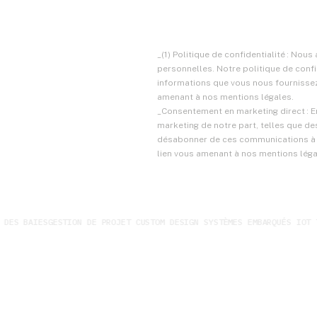
_(1) Politique de confidentialité : No
personnelles. Notre politique de confi
informations que vous nous fournissez.
amenant à nos mentions légales.
_Consentement en marketing direct : 
marketing de notre part, telles que d
désabonner de ces communications à t
lien vous amenant à nos mentions léga
BAIES
GESTION DE PROJET CUSTOM DESIGN SYSTÈMES EMBARQUÉS IOT TABLE