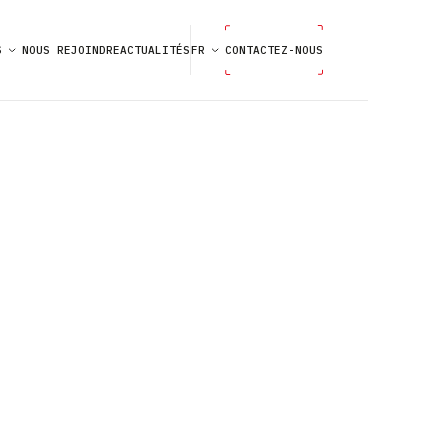
S
NOUS REJOINDRE
ACTUALITÉS
FR
CONTACTEZ-NOUS
IEL
,
OS