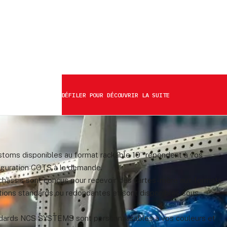
DÉFILER POUR DÉCOUVRIR LA SUITE
toms disponibles au format rackable 19’’ répondent à vos
figuration COTS à la demande.
s châssis sont conçus pour recevoir des cartes-mère aux formats
ions standards ou redondantes et sont disponibles sous
ndards NCS SYSTEMS sont personnalisables à vos couleurs et