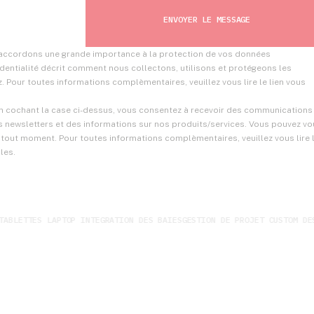
us accordons une grande importance à la protection de vos données
dentialité décrit comment nous collectons, utilisons et protégeons les
 Pour toutes informations complèmentaires, veuillez vous lire le lien vous
En cochant la case ci-dessus, vous consentez à recevoir des communications
es newsletters et des informations sur nos produits/services. Vous pouvez v
out moment. Pour toutes informations complèmentaires, veuillez vous lire 
les.
TTES LAPTOP INTEGRATION DES BAIES
GESTION DE PROJET CUSTOM DESIGN 