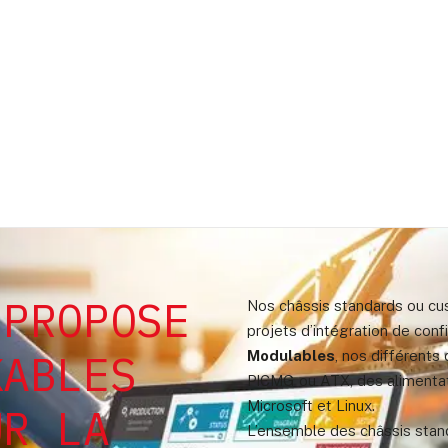
 PROPOSE
Nos châssis standards ou cus
projets d’intégration de con
KABLES
Modulables
, nos différent
PICMG ou ATX, des alimentat
Microsoft et Linux.
UR LA
L’ensemble des châssis sta