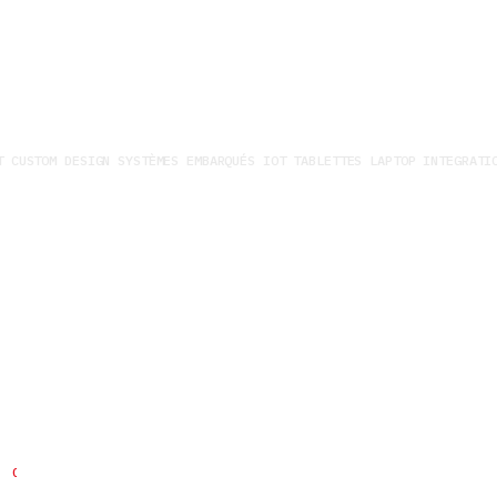
 CUSTOM DESIGN SYSTÈMES EMBARQUÉS IOT TABLETTES LAPTOP INTEGRATIO
Construire avec vous des
solutions sur-mesure
Vous avez des questions spécifiques à propos de nos services
et de nos produits ?
CONTACTEZ-NOUS RAPIDEMENT