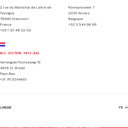
2 rue du Maréchal de Lattre de
Romeynsweel 7
Tassigny
2030
Anvers
78990
Elancourt
Belgique
France
+32 3 544 96 66
+33 1 30 48 02 03
NCS SYSTEMS PAYS-BAS
Verlengde Poolseweg 16
4818 CL
Breda
Pays-Bas
+31 76 5244601
LANGUE